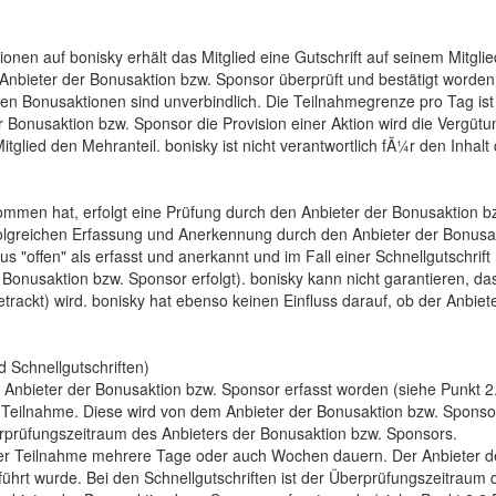
n auf bonisky erhält das Mitglied eine Gutschrift auf seinem Mitglieds
Anbieter der Bonusaktion bzw. Sponsor überprüft und bestätigt worden,
en Bonusaktionen sind unverbindlich. Die Teilnahmegrenze pro Tag ist
er Bonusaktion bzw. Sponsor die Provision einer Aktion wird die Vergütu
itglied den Mehranteil. bonisky ist nicht verantwortlich fÃ¼r den Inha
ommen hat, erfolgt eine Prüfung durch den Anbieter der Bonusaktion bz
folgreichen Erfassung und Anerkennung durch den Anbieter der Bonusa
us "offen" als erfasst und anerkannt und im Fall einer Schnellgutschrif
 Bonusaktion bzw. Sponsor erfolgt). bonisky kann nicht garantieren, d
trackt) wird. bonisky hat ebenso keinen Einfluss darauf, ob der Anbiet
 Schnellgutschriften)
n Anbieter der Bonusaktion bzw. Sponsor erfasst worden (siehe Punkt 
de Teilnahme. Diese wird von dem Anbieter der Bonusaktion bzw. Sponso
rprüfungszeitraum des Anbieters der Bonusaktion bzw. Sponsors.
der Teilnahme mehrere Tage oder auch Wochen dauern. Der Anbieter de
ührt wurde. Bei den Schnellgutschriften ist der Überprüfungszeitraum d