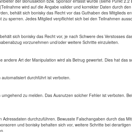
Anbieter der Bonusaktion bzw. Sponsor erfasst wurde (siehe Punkt 2.2
 (Teilnahme wird auf die Angabe valider und korrekter Daten durch den
werden, behält sich bonisky das Recht vor das Guthaben des Mitglieds 
 zu sperren. Jedes Mitglied verpflichtet sich bei den Teilnahmen auss
7 behält sich bonisky das Recht vor, je nach Schwere des Verstosses d
uthabenabzug vorzunehmen und/oder weitere Schritte einzuleiten.
dere Art der Manipulation wird als Betrug gewertet. Dies hat das sof
 automatisiert durchführt ist verboten.
em umgehend zu melden. Das Ausnutzen solcher Fehler ist verboten. Beis
gen Adressdaten durchzuführen. Bewusste Falschangaben durch das Mit
nsoren und bonisky behalten sich vor, weitere Schritte bei derartige
en.