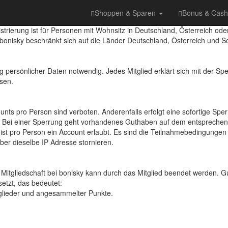
Shoppen & Sparen
Bonus & Cas
istrierung ist für Personen mit Wohnsitz in Deutschland, Österreich oder
bonisky beschränkt sich auf die Länder Deutschland, Österreich und S
ung persönlicher Daten notwendig. Jedes Mitglied erklärt sich mit der S
sen.
unts pro Person sind verboten. Anderenfalls erfolgt eine sofortige Sper
nn. Bei einer Sperrung geht vorhandenes Guthaben auf dem entsprechen
 ist pro Person ein Account erlaubt. Es sind die Teilnahmebedingunge
er dieselbe IP Adresse stornieren.
itgliedschaft bei bonisky kann durch das Mitglied beendet werden. Gu
etzt, das bedeutet:
glieder und angesammelter Punkte.