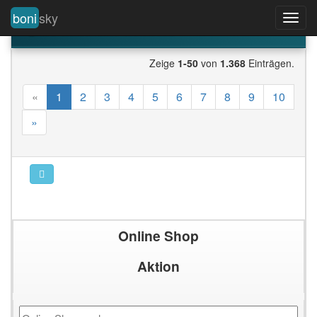
boni
sky
Toggl
Alle Gutscheine & Rabatte
navig
Zeige
1-50
von
1.368
Einträgen.
«
1
2
3
4
5
6
7
8
9
10
»
Online Shop
Aktion