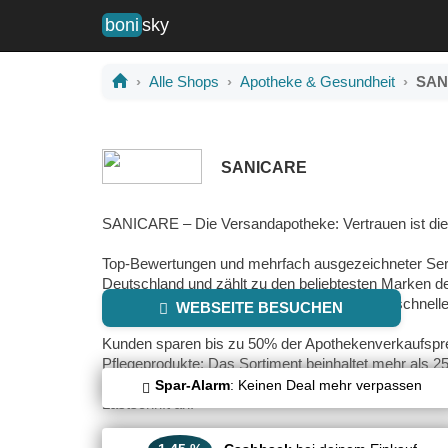
boni
sky
Alle Shops
Apotheke & Gesundheit
SAN
SANICARE
SANICARE – Die Versandapotheke: Vertrauen ist die
Top-Bewertungen und mehrfach ausgezeichneter Serv
Deutschland und zählt zu den beliebtesten Marken de
umfassende pharmazeutische Beratung und schnelle 
WEBSEITE BESUCHEN
Kunden sparen bis zu 50% der Apothekenverkaufspr
Pflegeprodukte: Das Sortiment beinhaltet mehr als 2
sind komplett versandkostenfrei. SANICARE bietet a
Spar-Alarm
: Keinen Deal mehr verpassen
Lastschrift an.