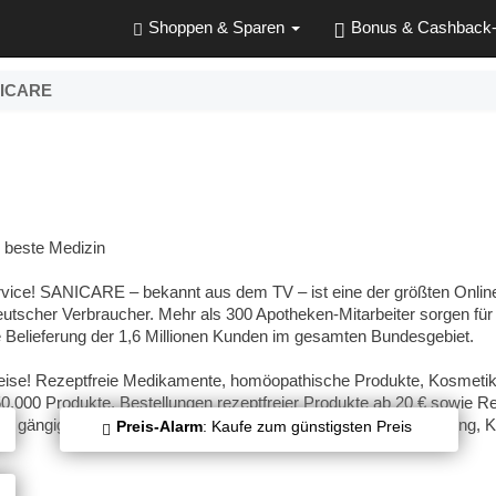
Shoppen & Sparen
Bonus & Cashback
ICARE
 beste Medizin
ice! SANICARE – bekannt aus dem TV – ist eine der größten Onlin
utscher Verbraucher. Mehr als 300 Apotheken-Mitarbeiter sorgen für 
Belieferung der 1,6 Millionen Kunden im gesamten Bundesgebiet.
eise! Rezeptfreie Medikamente, homöopathische Produkte, Kosmeti
50.000 Produkte. Bestellungen rezeptfreier Produkte ab 20 € sowie R
lle gängigen Zahlarten wie Rechnung, PayPal, Sofort-Überweisung, K
Preis-Alarm
: Kaufe zum günstigsten Preis