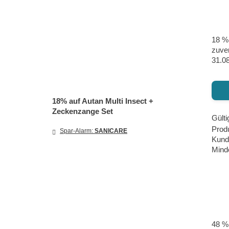
18 % 
zuver
31.08
18% auf Autan Multi Insect +
Zeckenzange Set
Gülti
Prod
Spar-Alarm:
SANICARE
Kund
Minde
48 % 