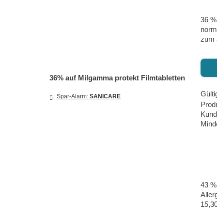
36 % 
norma
zum 3
36% auf Milgamma protekt Filmtabletten
Gülti
Spar-Alarm:
SANICARE
Produ
Kund
Minde
43 % 
Aller
15,30