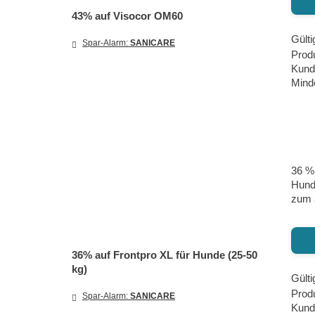
43% auf Visocor OM60
Gülti
Spar-Alarm:
SANICARE
Prod
Kund
Minde
36 % 
Hund 
zum 3
36% auf Frontpro XL für Hunde (25-50
kg)
Gülti
Produ
Spar-Alarm:
SANICARE
Kund