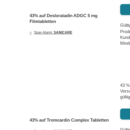
43% auf Desloratadin ADGC 5 mg
Filmtabletten
Gülti
Prod
Spar-Alarm:
SANICARE
Kund
Minde
43 % 
Verso
gülti
43% auf Tromcardin Complex Tabletten
Gülti