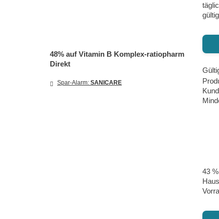
tägli
gülti
48% auf Vitamin B Komplex-ratiopharm
Direkt
Gülti
Prod
Spar-Alarm:
SANICARE
Kund
Minde
43 %
Hause
Vorra