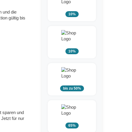
n und die
10%
ion gültig bis
10%
bis zu 50%
t sparen und
Jetzt für nur
65%