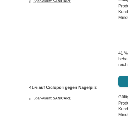
Spar-Alarm:
SANICARE
Prod
Kund
Minde
41 % 
behan
reich
41% auf Ciclopoli gegen Nagelpilz
Gülti
Spar-Alarm:
SANICARE
Produ
Kund
Minde