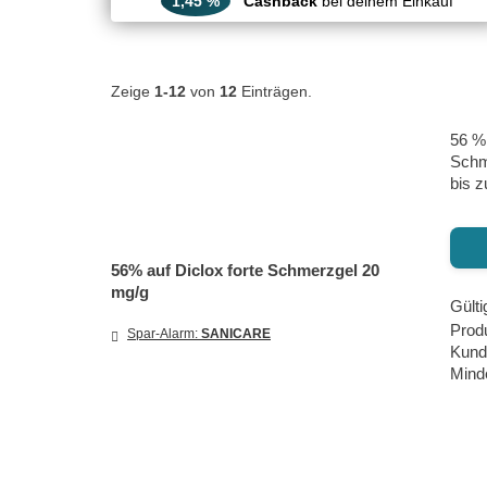
1,45 %
Cashback
bei deinem Einkauf
Zeige
1-12
von
12
Einträgen.
56 % 
Schme
bis z
56% auf Diclox forte Schmerzgel 20
mg/g
Gülti
Prod
Spar-Alarm:
SANICARE
Kund
Minde