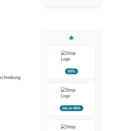
50%
eschreibung
bis zu 46%