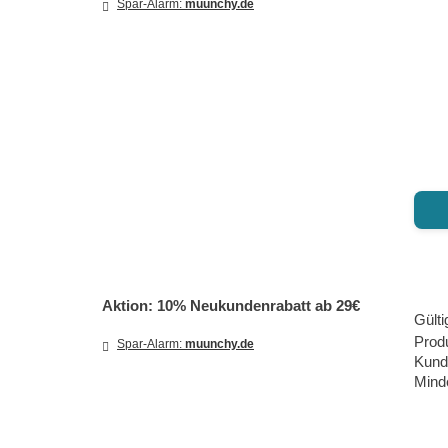
Spar-Alarm:
muunchy.de
Aktion: 10% Neukundenrabatt ab 29€
Gülti
Prod
Spar-Alarm:
muunchy.de
Kund
Mind