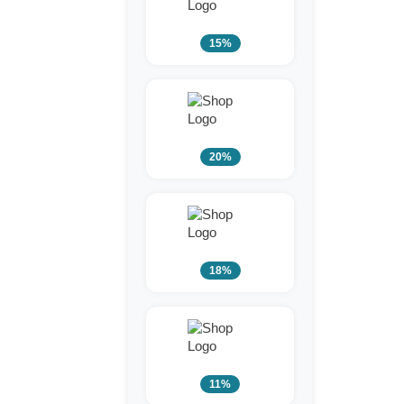
15%
20%
18%
11%