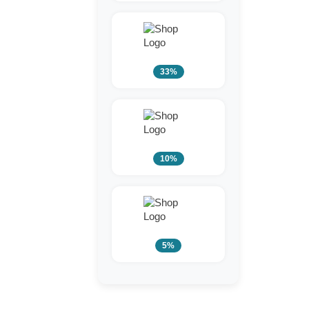
33%
10%
5%