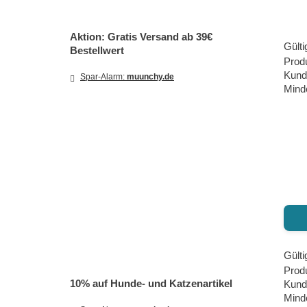
Aktion: Gratis Versand ab 39€
Gülti
Bestellwert
Produ
Kund
Spar-Alarm:
muunchy.de
Mind
Gülti
Prod
10% auf Hunde- und Katzenartikel
Kund
Minde