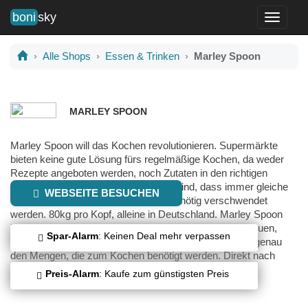
boni
sky
Toggle
navigati
Alle Shops
Essen & Trinken
Marley Spoon
MARLEY SPOON
Marley Spoon will das Kochen revolutionieren. Supermärkte
bieten keine gute Lösung fürs regelmäßige Kochen, da weder
Rezepte angeboten werden, noch Zutaten in den richtigen
Einheiten zu kaufen sind. Die Folgen sind, dass immer gleiche
WEBSEITE BESUCHEN
Gerichte gekocht und Lebensmittel unnötig verschwendet
werden. 80kg pro Kopf, alleine in Deutschland. Marley Spoon
bietet deswegen die Möglichkeit, jede Woche aus 40 neuen,
Spar-Alarm
: Keinen Deal mehr verpassen
leckeren Rezepten zu wählen und liefert die Zutaten in genau
den Mengen, die zum Kochen benötigt werden. Direkt nach
Hause. Alle Zutaten werden auschließlich von sorgfältig
Preis-Alarm
: Kaufe zum günstigsten Preis
ausgewählten Erzeugern und Bauern bezogen.