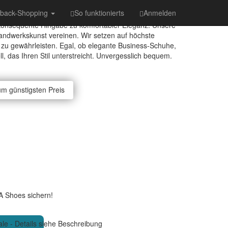
hback-Shopping
So funktionierts
Anmelden
 konsequente Hingabe zu komfortabler Eleganz. Unsere
r Handwerkskunst vereinen. Wir setzen auf höchste
s zu gewährleisten. Egal, ob elegante Business-Schuhe,
, das Ihren Stil unterstreicht. Unvergesslich bequem.
um günstigsten Preis
A Shoes sichern!
le - Details siehe Beschreibung