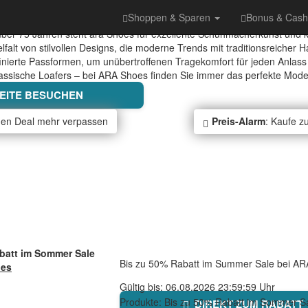
Shoppen & Sparen
Bonus & Cas
n über 75 Jahren steht ara Shoes für exzellente Schuhmacherkunst und
ielfalt von stilvollen Designs, die moderne Trends mit traditionsreiche
ffinierte Passformen, um unübertroffenen Tragekomfort für jeden Anlas
assische Loafers – bei ARA Shoes finden Sie immer das perfekte Modell
ITE BESUCHEN
nen Deal mehr verpassen
Preis-Alarm
: Kaufe z
abatt im Sommer Sale
Bis zu 50% Rabatt im Summer Sale bei AR
es
Gültig bis: 06.08.2026 23:59:59 Uhr
Produkte: Bis zu 50% Rabatt im Sommer Sa
DIREKT ZUM RABATT