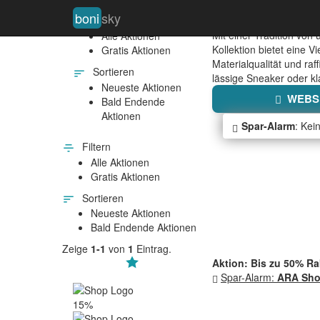
boni
sky
Filtern
ARA SHOES
Mit einer Tradition vo
Alle Aktionen
Kollektion bietet eine V
Gratis Aktionen
Materialqualität und ra
Sortieren
lässige Sneaker oder kl
Neueste Aktionen
WEBSE
Bald Endende
Aktionen
Spar-Alarm
: Kei
Filtern
Alle Aktionen
Gratis Aktionen
Sortieren
Neueste Aktionen
Bald Endende Aktionen
Zeige
1-1
von
1
Eintrag.
Aktion: Bis zu 50% R
Spar-Alarm:
ARA Sho
15%