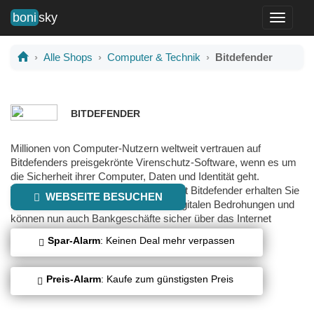
boni
sky
Toggle
navigati
Alle Shops
Computer & Technik
Bitdefender
BITDEFENDER
Millionen von Computer-Nutzern weltweit vertrauen auf
Bitdefenders preisgekrönte Virenschutz-Software, wenn es um
die Sicherheit ihrer Computer, Daten und Identität geht.
Vertrauen auch Sie auf Bitdefender. Mit Bitdefender erhalten Sie
WEBSEITE BESUCHEN
modernsten, proaktiven Schutz vor digitalen Bedrohungen und
können nun auch Bankgeschäfte sicher über das Internet
abwickeln.
Spar-Alarm
: Keinen Deal mehr verpassen
Preis-Alarm
: Kaufe zum günstigsten Preis