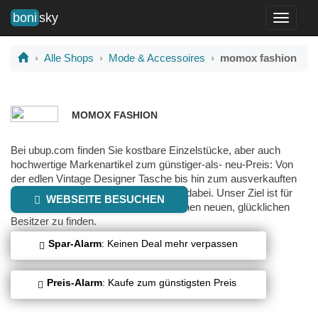
boni
sky
Toggle
navigati
Alle Shops
Mode & Accessoires
momox fashion
MOMOX FASHION
Bei ubup.com finden Sie kostbare Einzelstücke, aber auch
hochwertige Markenartikel zum günstiger-als- neu-Preis: Von
der edlen Vintage Designer Tasche bis hin zum ausverkauften
Lieblingskleid von der Stange ist alles dabei. Unser Ziel ist für
WEBSEITE BESUCHEN
alle kostbaren Dinge aus 2ter Hand einen neuen, glücklichen
Besitzer zu finden.
Spar-Alarm
: Keinen Deal mehr verpassen
Preis-Alarm
: Kaufe zum günstigsten Preis