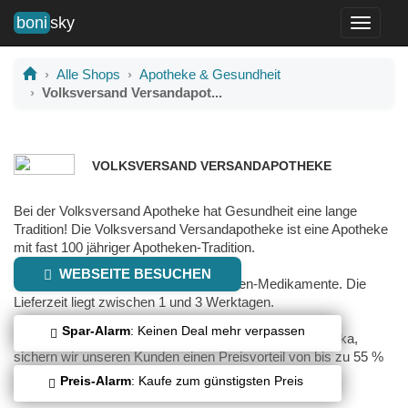
boni
sky
Toggle
navigati
Alle Shops
Apotheke & Gesundheit
Volksversand Versandapot...
VOLKSVERSAND VERSANDAPOTHEKE
Bei der Volksversand Apotheke hat Gesundheit eine lange
Tradition! Die Volksversand Versandapotheke ist eine Apotheke
mit fast 100 jähriger Apotheken-Tradition.
WEBSEITE BESUCHEN
Wir versenden original deutsche Marken-Medikamente. Die
Lieferzeit liegt zwischen 1 und 3 Werktagen.
Spar-Alarm
: Keinen Deal mehr verpassen
Durch den Großeinkauf von Markenartikeln und Generika,
sichern wir unseren Kunden einen Preisvorteil von bis zu 55 %
zu.
Preis-Alarm
: Kaufe zum günstigsten Preis