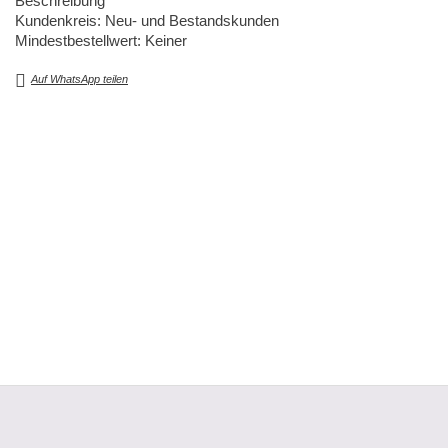
Beschreibung
Kundenkreis: Neu- und Bestandskunden
Mindestbestellwert: Keiner
Auf WhatsApp teilen
© bonisky 2026
|
|
Impressum
Datenschutz
AGB
Kontakt
Hilfe