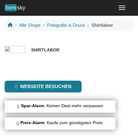
boni
sky
Toggle
navigati
Alle Shops
Fotografie & Druck
Shirtlabor
SHIRTLABOR
Keine Lust auf Mainstream? Shirtlabor bietet seinen Kunden die
Möglichkeit Bekleidung und Accessoires individuell zu
bedrucken.
WEBSEITE BESUCHEN
Spar-Alarm
: Keinen Deal mehr verpassen
Preis-Alarm
: Kaufe zum günstigsten Preis