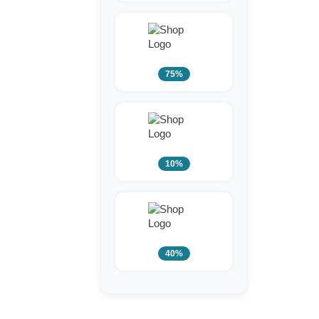
75%
10%
40%