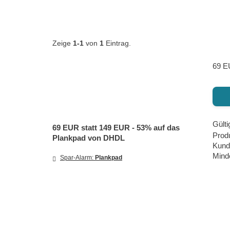
Zeige
1-1
von
1
Eintrag.
69 E
Gülti
69 EUR statt 149 EUR - 53% auf das
Prod
Plankpad von DHDL
Kund
Minde
Spar-Alarm:
Plankpad