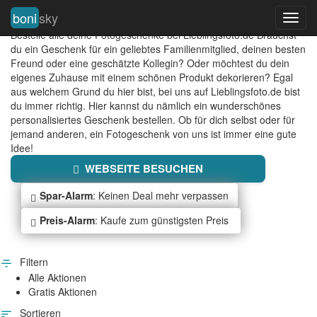
boni
sky
Toggl
LIEBLINGSFOTO
navig
Bestelle alle deine Fotogeschenke bei Lieblingsfoto.de Brauchst
du ein Geschenk für ein geliebtes Familienmitglied, deinen besten
Freund oder eine geschätzte Kollegin? Oder möchtest du dein
eigenes Zuhause mit einem schönen Produkt dekorieren? Egal
aus welchem Grund du hier bist, bei uns auf Lieblingsfoto.de bist
du immer richtig. Hier kannst du nämlich ein wunderschönes
personalisiertes Geschenk bestellen. Ob für dich selbst oder für
jemand anderen, ein Fotogeschenk von uns ist immer eine gute
Idee!
WEBSEITE BESUCHEN
Spar-Alarm
: Keinen Deal mehr verpassen
Preis-Alarm
: Kaufe zum günstigsten Preis
Filtern
Alle Aktionen
Gratis Aktionen
Sortieren