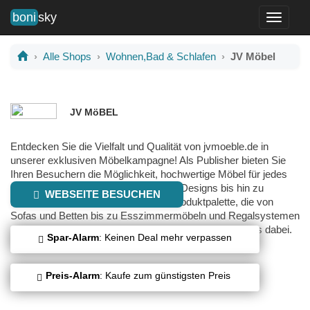
boni
sky
Toggle
navigati
Alle Shops
Wohnen,Bad & Schlafen
JV Möbel
JV MöBEL
Entdecken Sie die Vielfalt und Qualität von jvmoeble.de in
unserer exklusiven Möbelkampagne! Als Publisher bieten Sie
Ihren Besuchern die Möglichkeit, hochwertige Möbel für jedes
Zuhause zu finden – von klassischen Designs bis hin zu
WEBSEITE BESUCHEN
modernen Trends. Mit einer breiten Produktpalette, die von
Sofas und Betten bis zu Esszimmermöbeln und Regalsystemen
reicht, ist für jeden Geschmack und jedes Budget etwas dabei.
Spar-Alarm
: Keinen Deal mehr verpassen
Preis-Alarm
: Kaufe zum günstigsten Preis