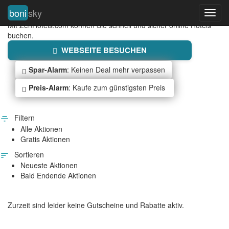
boni
sky
Toggl
ZEN HOTELS EU
navig
Mit ZenHotels.com können Sie schnell und sicher online Hotels
buchen.
WEBSEITE BESUCHEN
Spar-Alarm
: Keinen Deal mehr verpassen
Preis-Alarm
: Kaufe zum günstigsten Preis
Filtern
Alle Aktionen
Gratis Aktionen
Sortieren
Neueste Aktionen
Bald Endende Aktionen
Zurzeit sind leider keine Gutscheine und Rabatte aktiv.