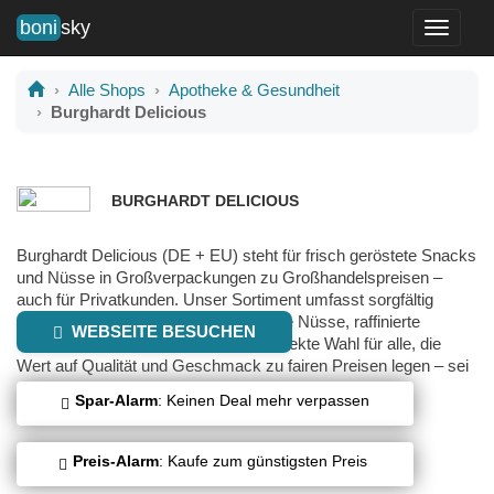
boni
sky
Toggle
navigati
Alle Shops
Apotheke & Gesundheit
Burghardt Delicious
BURGHARDT DELICIOUS
Burghardt Delicious (DE + EU) steht für frisch geröstete Snacks
und Nüsse in Großverpackungen zu Großhandelspreisen –
auch für Privatkunden. Unser Sortiment umfasst sorgfältig
ausgewählte Trockenfrüchte, knackige Nüsse, raffinierte
WEBSEITE BESUCHEN
Snacks und erlesene Weine – die perfekte Wahl für alle, die
Wert auf Qualität und Geschmack zu fairen Preisen legen – sei
es für den täglichen Genuss oder besondere Anlässe.
Spar-Alarm
: Keinen Deal mehr verpassen
Preis-Alarm
: Kaufe zum günstigsten Preis