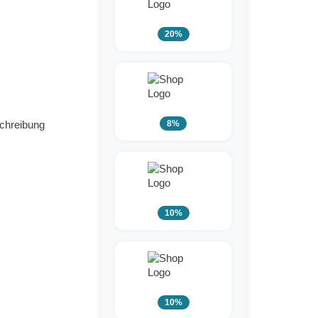
20%
8%
schreibung
10%
10%