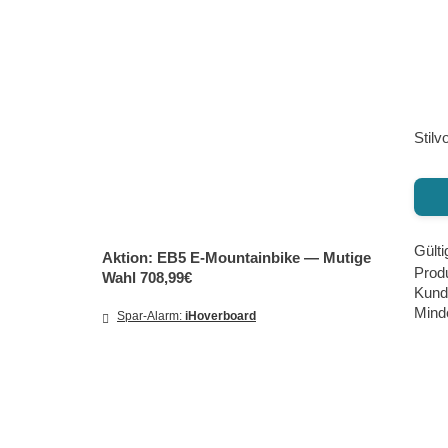
Stilv
Gülti
Aktion: EB5 E‑Mountainbike — Mutige
Prod
Wahl 708,99€
Kund
Minde
Spar-Alarm:
iHoverboard