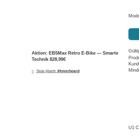
Moder
Gülti
Aktion: EB5Max Retro E‑Bike — Smarte
Prod
Technik 828,99€
Kund
Minde
Spar-Alarm:
iHoverboard
U1 C