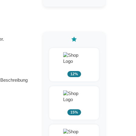
r.
12%
e Beschreibung
15%