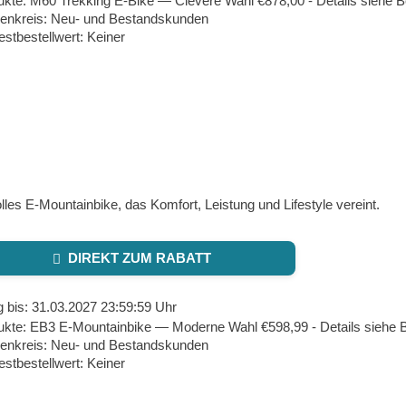
ukte: M60 Trekking E‑Bike — Clevere Wahl €878,00 - Details siehe 
enkreis: Neu- und Bestandskunden
stbestellwert: Keiner
olles E‑Mountainbike, das Komfort, Leistung und Lifestyle vereint.
DIREKT ZUM RABATT
g bis: 31.03.2027 23:59:59 Uhr
ukte: EB3 E‑Mountainbike — Moderne Wahl €598,99 - Details siehe 
enkreis: Neu- und Bestandskunden
stbestellwert: Keiner