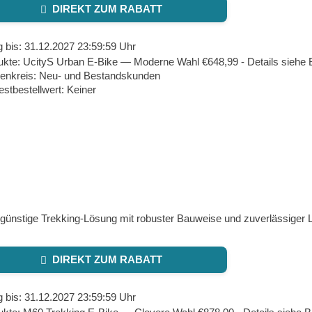
DIREKT ZUM RABATT
g bis: 31.12.2027 23:59:59 Uhr
ukte: UcityS Urban E‑Bike — Moderne Wahl €648,99 - Details siehe
enkreis: Neu- und Bestandskunden
stbestellwert: Keiner
günstige Trekking‑Lösung mit robuster Bauweise und zuverlässiger L
DIREKT ZUM RABATT
g bis: 31.12.2027 23:59:59 Uhr