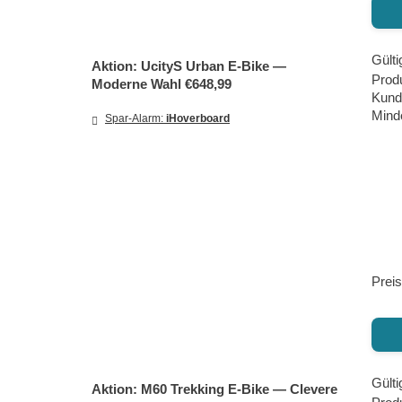
Gülti
Aktion: UcityS Urban E‑Bike —
Prod
Moderne Wahl €648,99
Kund
Minde
Spar-Alarm:
iHoverboard
Preis
Gülti
Aktion: M60 Trekking E‑Bike — Clevere