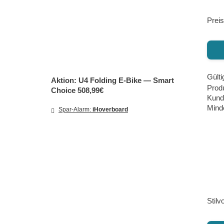
Preis
Gülti
Aktion: U4 Folding E‑Bike — Smart
Prod
Choice 508,99€
Kund
Minde
Spar-Alarm:
iHoverboard
Stilv