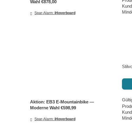
Prod
Wahl €878,00
Kund
Minde
Spar-Alarm:
iHoverboard
Stilv
Gülti
Aktion: EB3 E‑Mountainbike —
Prod
Moderne Wahl €598,99
Kund
Minde
Spar-Alarm:
iHoverboard