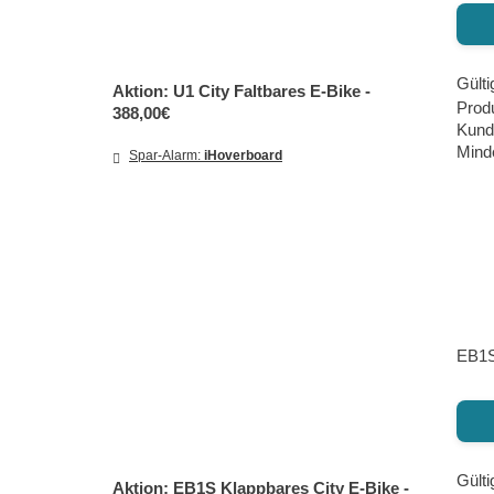
Gülti
Aktion: U1 City Faltbares E-Bike -
Produ
388,00€
Kund
Minde
Spar-Alarm:
iHoverboard
EB1S
Gülti
Aktion: EB1S Klappbares City E-Bike -