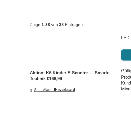
Zeige
1-38
von
38
Einträgen.
LED‑
Gülti
Aktion: K6 Kinder E‑Scooter — Smarte
Prod
Technik €168,99
Kund
Minde
Spar-Alarm:
iHoverboard