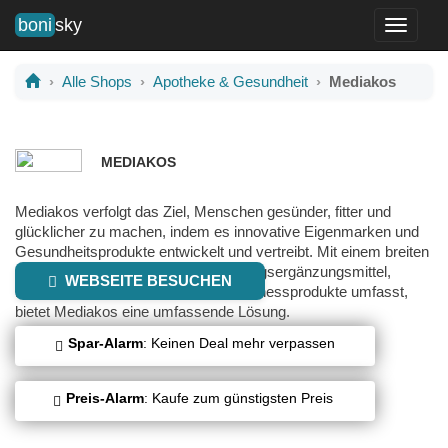
boni
sky
Toggle
navigati
Alle Shops
Apotheke & Gesundheit
Mediakos
MEDIAKOS
Mediakos verfolgt das Ziel, Menschen gesünder, fitter und
glücklicher zu machen, indem es innovative Eigenmarken und
Gesundheitsprodukte entwickelt und vertreibt. Mit einem breiten
Portfolio, das frei verkäufliche Nahrungsergänzungsmittel,
WEBSEITE BESUCHEN
Medizinprodukte, Kosmetik- und Wellnessprodukte umfasst,
bietet Mediakos eine umfassende Lösung.
Spar-Alarm
: Keinen Deal mehr verpassen
Preis-Alarm
: Kaufe zum günstigsten Preis