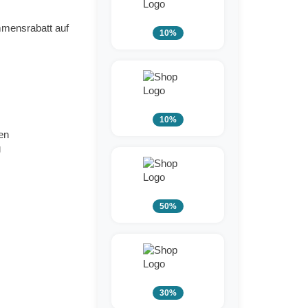
mmensrabatt auf
10%
10%
en
g
50%
30%