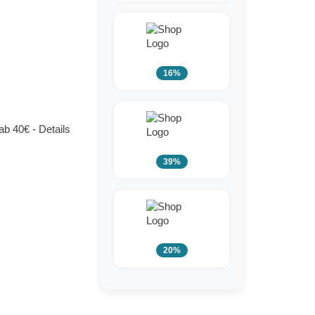
16%
 40€ - Details
39%
20%