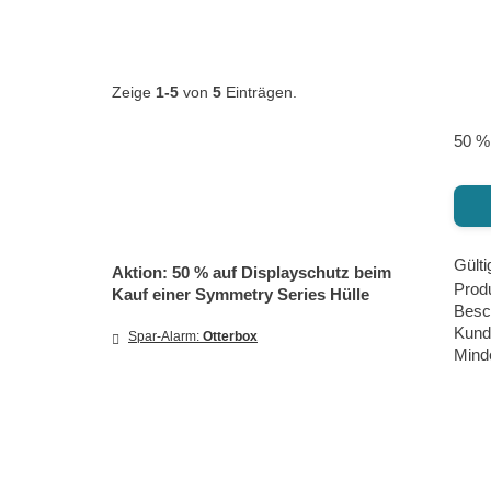
Zeige
1-5
von
5
Einträgen.
50 %
Gülti
Aktion: 50 % auf Displayschutz beim
Produ
Kauf einer Symmetry Series Hülle
Besc
Kund
Spar-Alarm:
Otterbox
Minde