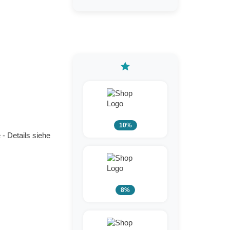
10%
- Details siehe
8%