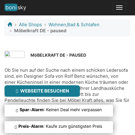
boni
sky
Toggle
navigat
Alle Shops
Wohnen,Bad & Schlafen
Möbelkraft DE - paused
MöBELKRAFT DE - PAUSED
Ob Sie nun auf der Suche nach einem schicken Ledersofa
sind, ein Designer Sofa von Rolf Benz wünschen, von
einer Kücheninsel in einer modernen Küche träumen oder
eine gemütliche Eckbankgruppe in Ihrer Landhausküche
WEBSEITE BESUCHEN
platzieren möchten - vom Kinderbett bis zur
Pendelleuchte finden Sie bei Möbel Kraft alles, was Sie für
ein gemütliches Zuhause brauchen.
Spar-Alarm
: Keinen Deal mehr verpassen
Preis-Alarm
: Kaufe zum günstigsten Preis