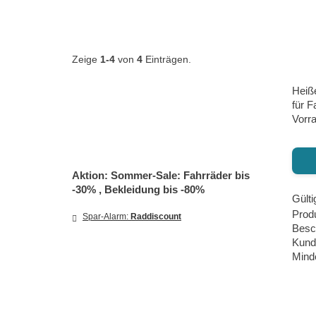
Zeige
1-4
von
4
Einträgen.
Heiß
für F
Vorra
Aktion: Sommer-Sale: Fahrräder bis
-30% , Bekleidung bis -80%
Gülti
Produ
Spar-Alarm:
Raddiscount
Besc
Kund
Minde