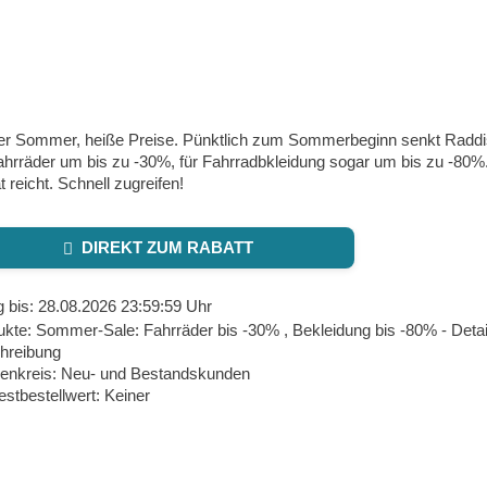
er Sommer, heiße Preise. Pünktlich zum Sommerbeginn senkt Raddis
ahrräder um bis zu -30%, für Fahrradbkleidung sogar um bis zu -80%.
t reicht. Schnell zugreifen!
DIREKT ZUM RABATT
g bis: 28.08.2026 23:59:59 Uhr
kte: Sommer-Sale: Fahrräder bis -30% , Bekleidung bis -80% - Detai
hreibung
enkreis: Neu- und Bestandskunden
stbestellwert: Keiner