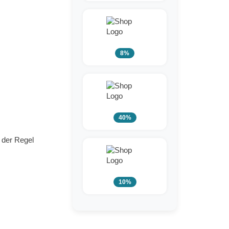
8%
40%
 der Regel
10%