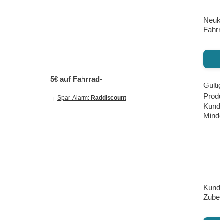
Neuku
Fahrr
5€ auf Fahrrad-
Gülti
Prod
Spar-Alarm:
Raddiscount
Kund
Minde
Kunde
Zube