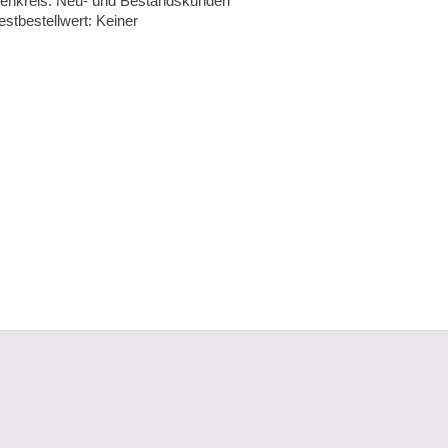
enkreis: Neu- und Bestandskunden
stbestellwert: Keiner
|
B
Kontakt
Hilfe