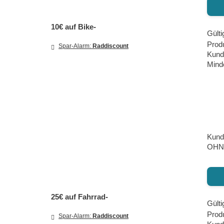
10€ auf Bike-
Gülti
Produ
Spar-Alarm:
Raddiscount
Kund
Minde
Kund
OHNE
25€ auf Fahrrad-
Gülti
Prod
Spar-Alarm:
Raddiscount