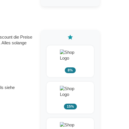
count die Preise
 Alles solange
8%
ls siehe
15%