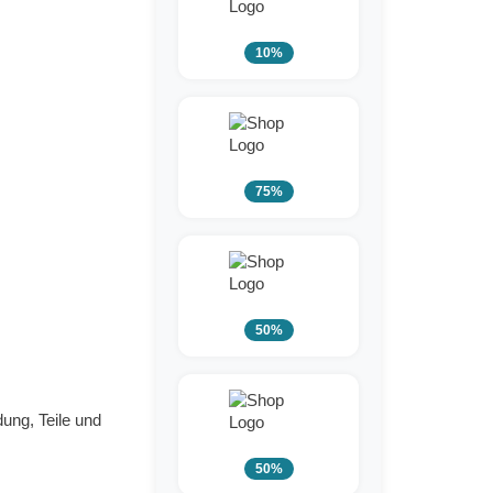
10%
75%
50%
ung, Teile und
50%